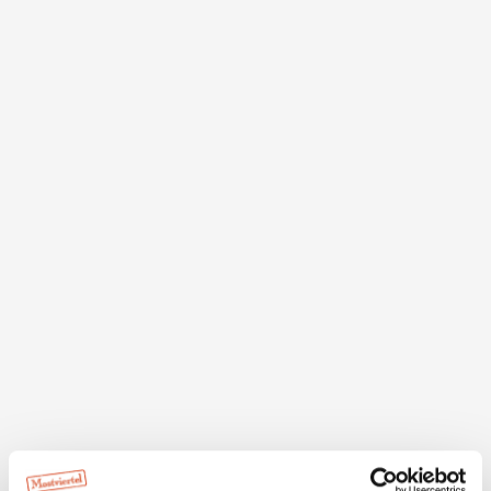
Beschreibung
Wandern auf den Spuren alter Sagen mit dem
Frankenfelser Sagenbüchlein!
Frankenfels ist ein Wander- und Freizeitparadies in den
Voralpen. Der jahrhundertealte Markt liegt im Oberen
Pielachtal inmitten unberührter Natur in einem reizvollen
Landschaftsteil des Mostviertels. Der für seine
Blumenpracht vielfach prämierte Ort wird von einem
Bioheizwerk mit Energie versorgt - einer von vielen
Beiträgen für ein "g´sundes Frankenfels".
Zahlreiche markierte Spazier- und Wanderwege führen
Sie zu Aussichtspunkten über 1.000 m Seehöhe, von wo
Sie einen herrlichen Blick ins Ötschergebiet genießen.