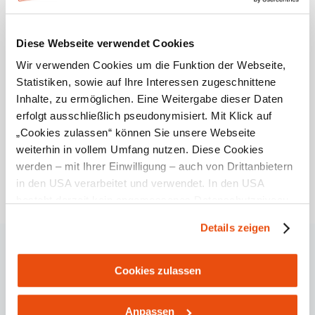
Unter die Erde führt eine Tour durch die beliebte
Nixhöhle.
Diese Webseite verwendet Cookies
Ausflugstipp:
Nixhöhle
,
Mariazellerbahn-
Wir verwenden Cookies um die Funktion der Webseite,
Betriebszentrum Laubenbachmühle
Statistiken, sowie auf Ihre Interessen zugeschnittene
Tourentipp:
Pielachtalradweg
(Rad),
Eibeck-
Inhalte, zu ermöglichen. Eine Weitergabe dieser Daten
Runde
(Mountainbike)
erfolgt ausschließlich pseudonymisiert. Mit Klick auf
„Cookies zulassen“ können Sie unsere Webseite
weiterhin in vollem Umfang nutzen. Diese Cookies
werden – mit Ihrer Einwilligung – auch von Drittanbietern
in den USA verarbeitet und verwendet. In den USA
Kontakt
besteht derzeit kein angemessenes Datenschutzniveau,
Marktgemeinde Frankenfels
und es ist nicht ausgeschlossen, dass staatliche
Details zeigen
Markt 10
Sicherheitsbehörden entsprechende Anordnungen
3213
Frankenfels
gegenüber den Drittanbietern (Google und Meta
AT
Telefon:
+43 2725 245
Platforms, Inc.) treffen, um Zugriff zu Daten zu Kontroll-
Cookies zulassen
marktgemeinde@frankenfels.at
und Überwachungszwecken zu erhalten. Dagegen gibt es
www.frankenfels.at
keine wirksamen Rechtsbehelfe und
Anpassen