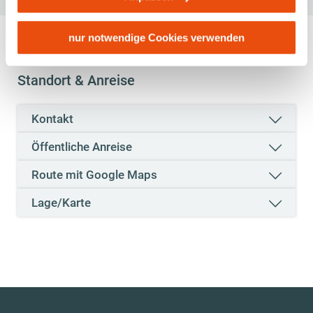
Rechtsschutzmöglichkeiten. Zudem werden von den
USA keine geeigneten Garantien für den Schutz
personenbezogener Daten gewährt. Wir leiten nur Ihre IP-
nur notwendige Cookies verwenden
Adresse (in gekürzter Form, sodass keine eindeutige
Zuordnung möglich ist) sowie technische Informationen
Standort & Anreise
wie Browser, Internetanbieter, Endgerät und
Bildschirmauflösung an Google bzw. Meta weiter. Weitere
Kontakt
Details betreffend Cookies und einer möglichen späteren
Deaktivierung finden Sie in
Öffentliche Anreise
unserer
Datenschutzerklärung
.
Route mit Google Maps
Lage/Karte