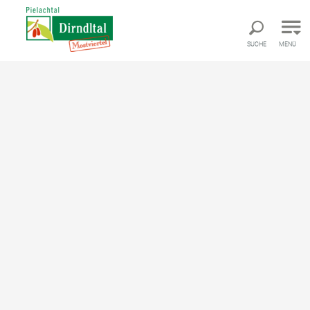
Direkt zur Hauptnavigation
Direkt zur Volltextsuche
Direkt zum Inhalt
SUCHE
MENÜ
Startseite
Frankenfels
Frankenfels