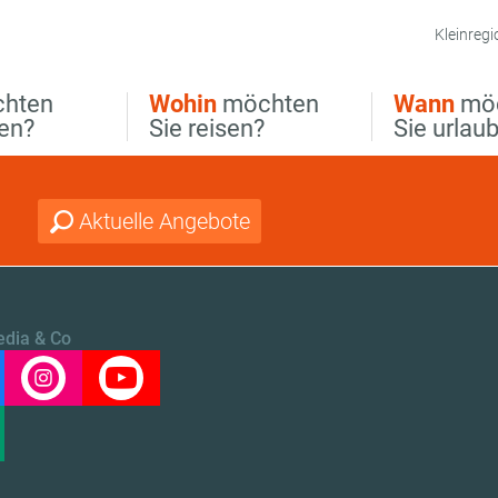
Kleinregi
hten
Wohin
möchten
Wann
mö
ben?
Sie reisen?
Sie urlau
Aktuelle Angebote
edia & Co