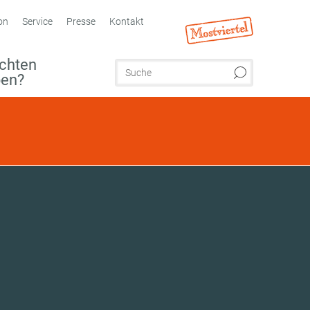
on
Service
Presse
Kontakt
chten
ben?