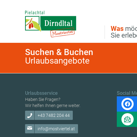
Direkt zur Hauptnavigation
Direkt zur Volltextsuche
Direkt zum Inhalt
Was
möc
Sie erle
Suchen & Buchen
Urlaubsangebote
Urlaubsservice
Social M
Haben Sie Fragen?
Wir helfen Ihnen gerne weiter.
+43 7482 204 44
info@mostviertel.at