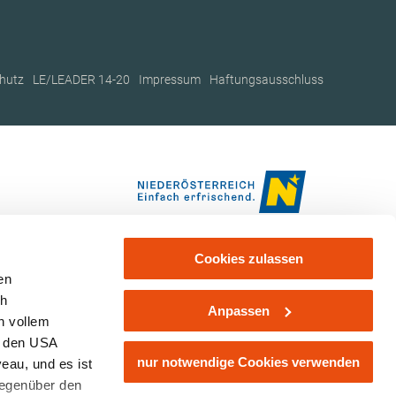
hutz
LE/LEADER 14-20
Impressum
Haftungsausschluss
Cookies zulassen
en
ch
Anpassen
n vollem
n den USA
nur notwendige Cookies verwenden
eau, und es ist
gegenüber den