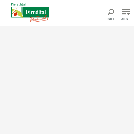
Direkt zur Hauptnavigation
Direkt zur Volltextsuche
Direkt zum Inhalt
SUCHE
MENÜ
Wandern und Pilgern
im Pielachtal
©