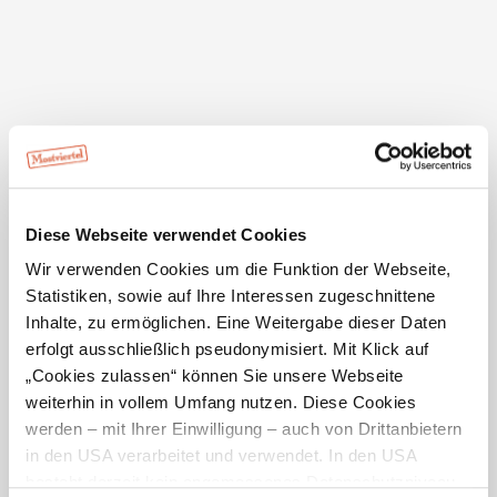
Aktivitäten vor Ort
Ausflugsziele
Unterkünfte
Gastronomie
Diese Webseite verwendet Cookies
Wir verwenden Cookies um die Funktion der Webseite,
Statistiken, sowie auf Ihre Interessen zugeschnittene
Inhalte, zu ermöglichen. Eine Weitergabe dieser Daten
Touren
Produzenten
Infrastruktur
erfolgt ausschließlich pseudonymisiert. Mit Klick auf
„Cookies zulassen“ können Sie unsere Webseite
Suche erweitern:
im Umkreis von 0 km
weiterhin in vollem Umfang nutzen. Diese Cookies
werden – mit Ihrer Einwilligung – auch von Drittanbietern
in den USA verarbeitet und verwendet. In den USA
Ergebnisse auf Karte zeigen
besteht derzeit kein angemessenes Datenschutzniveau,