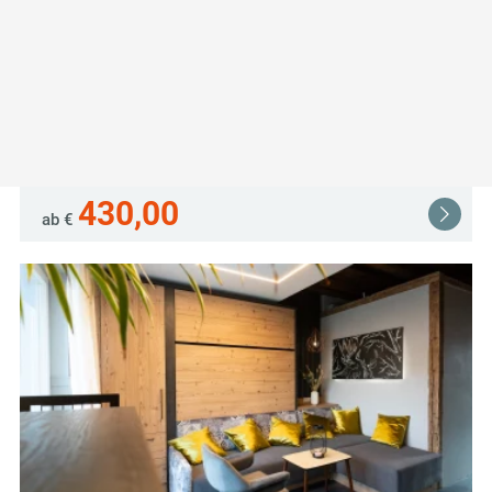
Ferienhaus Kräuterhäusl
Puchenstuben
3214 Puchenstuben
430,00
ab €