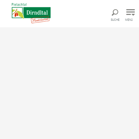
Direkt zur Hauptnavigation
Direkt zur Volltextsuche
Direkt zum Inhalt
SUCHE
MENÜ
Startseite
Was möchten Sie erleben?
Natur und Aktiv
Aktivurlaub im Pielachtal
Natur pur: Freizeitaktivitäten im Reich der Dirndl
Egal ob Wanderer, Radfahrer, Wassersportler oder
Pilger – im Pielachtal finden alle Urlauber vielfältige
Freizeitaktivitäten für einen abwechslunsreichen
Urlaub vor.
Für Radfahrer stehen zahlreiche ansprechende Routen
zur Verfügung, besonders empfehlenswert ist ein
entspannter Ausflug auf den gemütlichen
Pielachtalradweg. Wer lieber pilgert oder wandert, dem