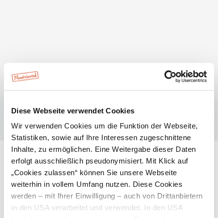
liegen der Pielachtaler Pilgerweg und der Pielachtaler
Rundwanderweg zu Füßen, alle Kletterfaxe sind im
Sportwissenschaftlichen und therapeutischen
Kletterzentrum Weinburg bestens aufgehoben. Für
Abkühlung im Sommer sorgen die zahlreichen Fluss-,
Frei- und Seebäder in der Region, aber auch im Winter
lässt sich im sanft hügeligen und charmanten
Pielachtal so einiges erleben.
Diese Webseite verwendet Cookies
Wir verwenden Cookies um die Funktion der Webseite,
Statistiken, sowie auf Ihre Interessen zugeschnittene
Inhalte, zu ermöglichen. Eine Weitergabe dieser Daten
erfolgt ausschließlich pseudonymisiert. Mit Klick auf
„Cookies zulassen“ können Sie unsere Webseite
weiterhin in vollem Umfang nutzen. Diese Cookies
werden – mit Ihrer Einwilligung – auch von Drittanbietern
in den USA verarbeitet und verwendet. In den USA