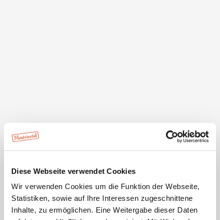
Details für: Loicher-Panoramarunde
Kurzbeschreibung
Diese Webseite verwendet Cookies
Wir verwenden Cookies um die Funktion der Webseite,
Bahnhof Loich - Großgrub - Hammerlmühlgegend -
Statistiken, sowie auf Ihre Interessen zugeschnittene
Hinterriegl - Loich - Bahnhof Loich
Inhalte, zu ermöglichen. Eine Weitergabe dieser Daten