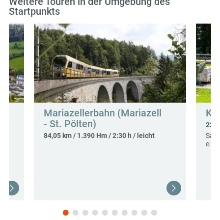
Weitere Touren in der Umgebung des
Startpunkts
Mariazellerbahn (Mariazell
Kai
- St. Pölten)
22,1
84,05 km / 1.390 Hm / 2:30 h / leicht
Sanf
eine