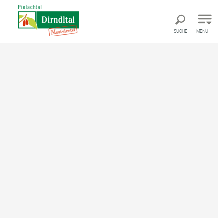
Direkt zur Hauptnavigation
Direkt zur Volltextsuche
Direkt zum Inhalt
SUCHE
MENÜ
Loicher-Panoramarunde
Status:
Geöffnet
Mountainbiketour ausgehend von Bahnhof Loich