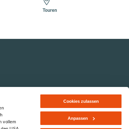
Touren
Cookies zulassen
en
ch
Anpassen
n vollem
hutz
LE/LEADER 14-20
Impressum
Haftungsausschluss
n den USA