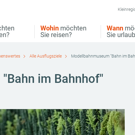
Kleinregi
hten
Wohin
möchten
Wann
mö
ben?
Sie reisen?
Sie urlau
henswertes
Alle Ausflugsziele
Modellbahnmuseum "Bahn im Bah
"Bahn im Bahnhof"