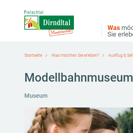
Direkt zur Hauptnavigation
Direkt zur Volltextsuche
Direkt zum Inhalt
Was
möc
Sie erle
Startseite
Was möchten Sie erleben?
Ausflug & Se
Modellbahnmuseum 
Museum