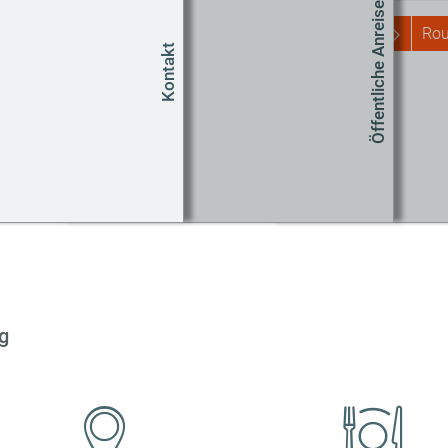
Öffentliche Anreise
Rou
Kontakt
Um
Co
g