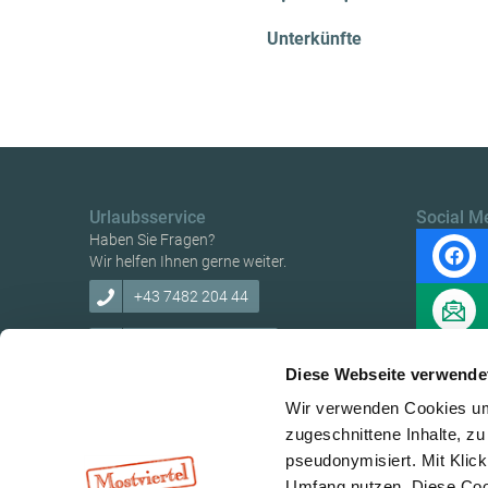
Unterkünfte
Urlaubsservice
Social M
Haben Sie Fragen?
Wir helfen Ihnen gerne weiter.
+43 7482 204 44
info@mostviertel.at
Diese Webseite verwende
Wir verwenden Cookies um 
zugeschnittene Inhalte, zu
pseudonymisiert. Mit Klic
Copyright © Mostviertel Tourismus GmbH
Umfang nutzen. Diese Cook