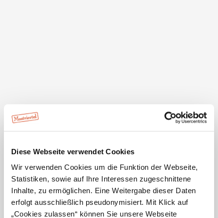
Privatzimmer Winter Elisabeth anfragen
Ihre Reisedaten
Anreise
Abreise
Diese Webseite verwendet Cookies
Reisedatum unbekannt
Wir verwenden Cookies um die Funktion der Webseite,
Anzahl Erwachsene
Anzahl Kinder
Statistiken, sowie auf Ihre Interessen zugeschnittene
Inhalte, zu ermöglichen. Eine Weitergabe dieser Daten
erfolgt ausschließlich pseudonymisiert. Mit Klick auf
Alter der Kinder (Bsp. 2, 5, 7)
„Cookies zulassen“ können Sie unsere Webseite