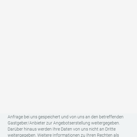
unserer
Datenschutzerklärung
.
Straße, Hausnr.
*
PLZ
*
Ort
*
Land
Ihre Kontaktdaten (Name, Anschrift, E-Mail und Telefonnummer)
sowie Ihre reisespezifischen Daten (Anreise-/Abreisedatum,
Anzahl Personen, Anzahl Kinder und Alter der Kinder) werden für
den Zweck und die Dauer der Bearbeitung Ihrer unverbindlichen
Anfrage bei uns gespeichert und von uns an den betreffenden
Gastgeber/Anbieter zur Angebotserstellung weitergegeben.
Darüber hinaus werden Ihre Daten von uns nicht an Dritte
weitergegeben. Weitere Informationen zu Ihren Rechten als