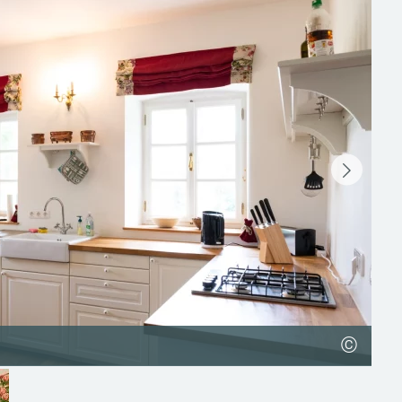
©
©
©
©