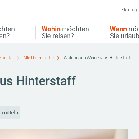
Kleinregi
hten
Wohin
möchten
Wann
mö
ben?
Sie reisen?
Sie urlau
elachtal
Alle Unterkünfte
Waldurlaub Weidehaus Hinterstaff
s Hinterstaff
rmitteln