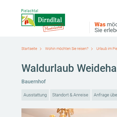
Direkt zur Hauptnavigation
Direkt zur Volltextsuche
Direkt zum Inhalt
Was
möc
Sie erle
Startseite
Wohin möchten Sie reisen?
Urlaub im Pi
Waldurlaub Weidehau
Bauernhof
Ausstattung
Standort & Anreise
Anfrage übe