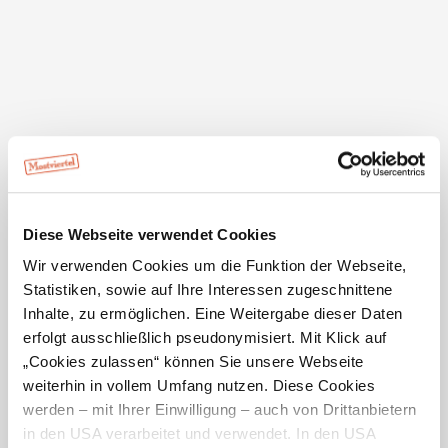
GPX
Diese Webseite verwendet Cookies
Wir verwenden Cookies um die Funktion der Webseite,
Statistiken, sowie auf Ihre Interessen zugeschnittene
Inhalte, zu ermöglichen. Eine Weitergabe dieser Daten
Details für: Mariazellerbahn (St.
erfolgt ausschließlich pseudonymisiert. Mit Klick auf
Pölten - Mariazell)
„Cookies zulassen“ können Sie unsere Webseite
weiterhin in vollem Umfang nutzen. Diese Cookies
Kurzbeschreibung
werden – mit Ihrer Einwilligung – auch von Drittanbietern
in den USA verarbeitet und verwendet. In den USA
Mariazellerbahn - Die schönste Verbindung von Technik