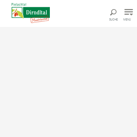
Direkt zur Hauptnavigation
Direkt zur Volltextsuche
Direkt zum Inhalt
SUCHE
MENÜ
Mariazellerbahn (St. Pölten
- Mariazell)
Bahnlinie von Hauptbahnhof St. Pölten bis
Bahnhof Mariazell