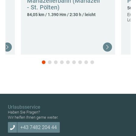
Mariazellerbahn (Mariazell
Pi
- St. Pölten)
56,9
84,05 km / 1.390 Hm / 2:30 h / leicht
Ents
Loic
Urlaubsservice
Haben Sie Fragen?
Wir helfen Ihnen gerne weiter.
+43 7482 204 44