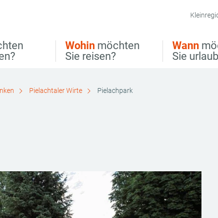
Kleinregi
hten
Wohin
möchten
Wann
mö
ben?
Sie reisen?
Sie urlau
inken
Pielachtaler Wirte
Pielachpark