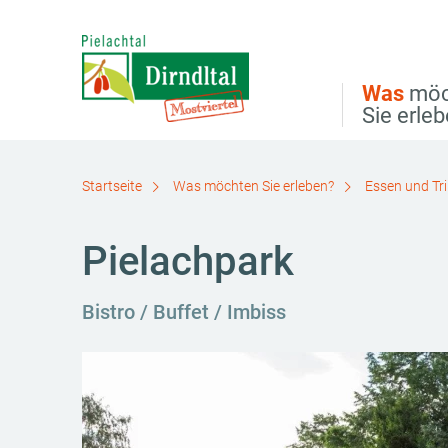
Direkt zur Hauptnavigation
Direkt zur Volltextsuche
Direkt zum Inhalt
Was
möc
Sie erle
Startseite
Was möchten Sie erleben?
Essen und Tr
Pielachpark
Bistro / Buffet / Imbiss