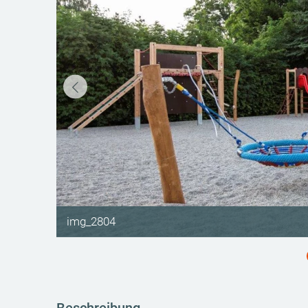
©
img_2804