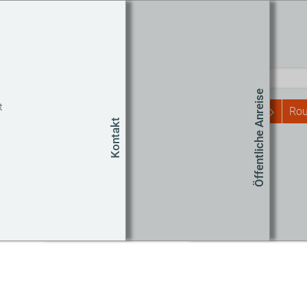
Routenplaner
Start
Öffentliche Anreise
t
Rou
Kontakt
Um
Co