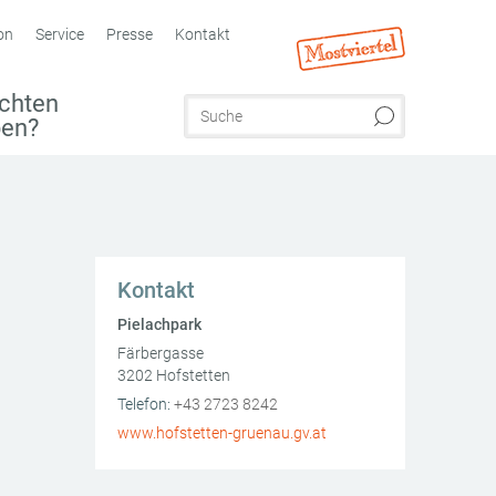
on
Service
Presse
Kontakt
chten
ben?
Kontakt
Pielachpark
Färbergasse
3202
Hofstetten
AT
Telefon:
+43 2723 8242
www.hofstetten-gruenau.gv.at