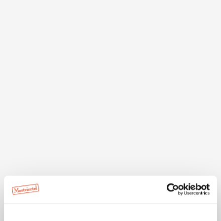
Beschreibung
Liegt beim Bahnhof Loich an der Himmelstreppe und
direkt am Pielachtalradweg. Der Familienbetrieb bietet
ca. 45 Sitzplätze und einen Gastgarten.
TIPP: Selbstgemachte und regionale Produkte sowie
verschiedene Dirndlprodukte.
Öffnungszeiten
Do - So, 14-22 Uhr