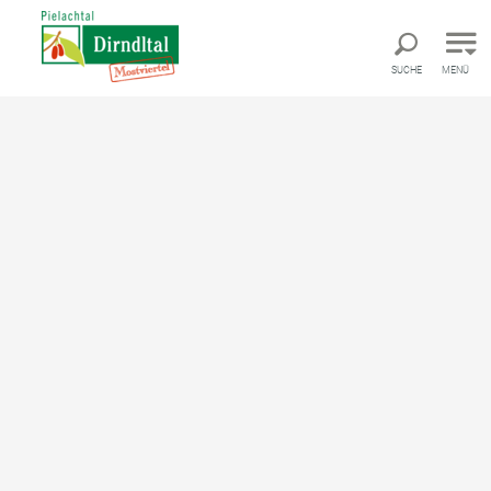
Direkt zur Hauptnavigation
Direkt zur Volltextsuche
Direkt zum Inhalt
SUCHE
MENÜ
Pielachtaler Wirte
Pielachtaler Moststube Familie Schweiger
Pielachtaler Moststube
Familie Schweiger
Heuriger