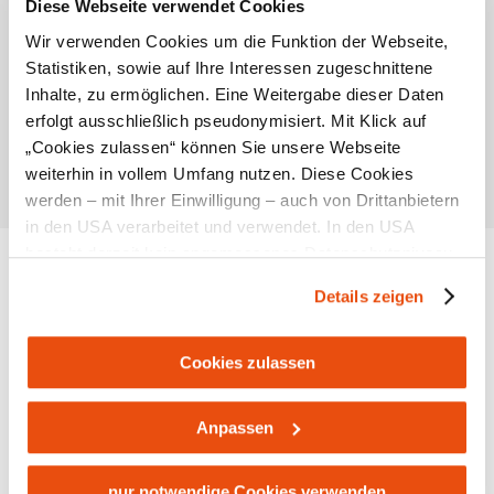
Diese Webseite verwendet Cookies
Wir verwenden Cookies um die Funktion der Webseite,
Statistiken, sowie auf Ihre Interessen zugeschnittene
Inhalte, zu ermöglichen. Eine Weitergabe dieser Daten
erfolgt ausschließlich pseudonymisiert. Mit Klick auf
„Cookies zulassen“ können Sie unsere Webseite
Standort & Anreise
weiterhin in vollem Umfang nutzen. Diese Cookies
werden – mit Ihrer Einwilligung – auch von Drittanbietern
Kontakt
in den USA verarbeitet und verwendet. In den USA
besteht derzeit kein angemessenes Datenschutzniveau,
Öffentliche Anreise
und es ist nicht ausgeschlossen, dass staatliche
Details zeigen
Route mit Google Maps
Sicherheitsbehörden entsprechende Anordnungen
gegenüber den Drittanbietern (Google und Meta
Lage/Karte
Platforms, Inc.) treffen, um Zugriff zu Daten zu Kontroll-
Cookies zulassen
und Überwachungszwecken zu erhalten. Dagegen gibt es
keine wirksamen Rechtsbehelfe und
Anpassen
Rechtsschutzmöglichkeiten. Zudem werden von den
USA keine geeigneten Garantien für den Schutz
Empfehlungen und Tipps in der Umgebung
personenbezogener Daten gewährt. Wir leiten nur Ihre IP-
nur notwendige Cookies verwenden