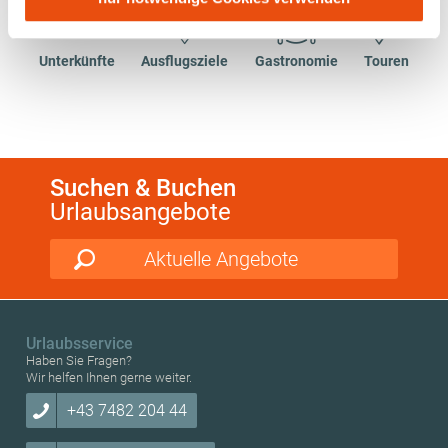
Adresse (in gekürzter Form, sodass keine eindeutige
Zuordnung möglich ist) sowie technische Informationen
Unterkünfte
Ausflugsziele
Gastronomie
Touren
wie Browser, Internetanbieter, Endgerät und
Bildschirmauflösung an Google bzw. Meta weiter. Weitere
Details betreffend Cookies und einer möglichen späteren
Deaktivierung finden Sie in
unserer
Datenschutzerklärung
.
Suchen & Buchen
Urlaubsangebote
Aktuelle Angebote
Urlaubsservice
Haben Sie Fragen?
Wir helfen Ihnen gerne weiter.
+43 7482 204 44