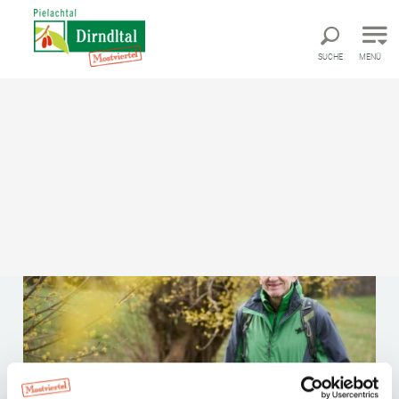
Direkt zur Hauptnavigation
Direkt zur Volltextsuche
Direkt zum Inhalt
SUCHE
MENÜ
rinnen und -vermittler stellen sich vor:
Portrait Peter Neuhauser
Portrait Peter Neuhauser