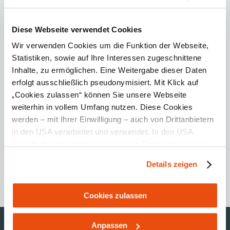
Diese Webseite verwendet Cookies
Peter ist einer der wohl erfahrensten Naturvermittler im
Wir verwenden Cookies um die Funktion der Webseite,
Pielachtal und kennt dadurch die ganze Region, ihre
Statistiken, sowie auf Ihre Interessen zugeschnittene
Tier- und Pflanzenwelt sowie die Geschichte und
Inhalte, zu ermöglichen. Eine Weitergabe dieser Daten
Historisches.
erfolgt ausschließlich pseudonymisiert. Mit Klick auf
Kontakt zu Peter Neuhauser:
„Cookies zulassen“ können Sie unsere Webseite
Peter Neuhauser
weiterhin in vollem Umfang nutzen. Diese Cookies
M 0699/128 54 046
werden – mit Ihrer Einwilligung – auch von Drittanbietern
neuhauser.peter@gmx.at
in den USA verarbeitet und verwendet. In den USA
besteht derzeit kein angemessenes Datenschutzniveau,
und es ist nicht ausgeschlossen, dass staatliche
Details zeigen
Sicherheitsbehörden entsprechende Anordnungen
gegenüber den Drittanbietern (Google und Meta
Dirndlblüte
Platforms, Inc.) treffen, um Zugriff zu Daten zu Kontroll-
Cookies zulassen
und Überwachungszwecken zu erhalten. Dagegen gibt es
keine wirksamen Rechtsbehelfe und
Anpassen
Urlaubsservice